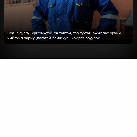
Эрүүл, аюулгүй, хүртээмжтэй, хүн төвтэй, тав тухтай ажиллах орчин,
нийгэмд хариуцлагатай байж хувь нэмрээ оруулах
ҮНДСЭН ЧИГЛЭЛҮҮД
БҮГД
НИЙГЭМ
БАЙГАЛЬ ОРЧИН
ЗАСАГЛАЛ