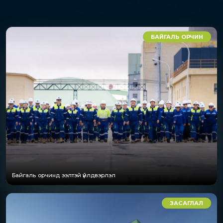
БАЙГАЛЬ ОРЧИН
Байгаль орчинд ээлтэй үйлдвэрлэл
ЗАСАГЛАЛ