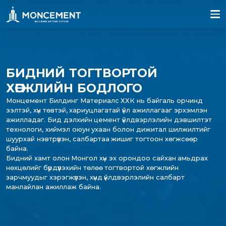
БИДНИЙ ТОГТВОРТОЙ
ХӨГЖЛИЙН БОДЛОГО
Монцемент Билдинг Материалс ХХК нь байгаль орчинд
ээлтэй, хүн төвтэй, хариуцлагатай үйл ажиллагааг эрхэмлэн
ажилладаг. Бид дэлхийн цемент үйлдвэрлэлийн дэвшилтэт
технологи, хиймэл оюун ухаан болон дижитал шилжилтийг
шуурхай нэвтрүүлэн, салбартаа жишиг тогтоон хөгжсөөр
байна.
Бидний хамт олон Монгол хүн эх орондоо сайхан амьдрах
нөхцөлийг бүрдүүлэхийн төлөө тогтвортой хөгжлийн
зарчмуудыг хэрэгжүүлэн, хүнд үйлдвэрлэлийн салбарт
манлайлан ажиллаж байна.