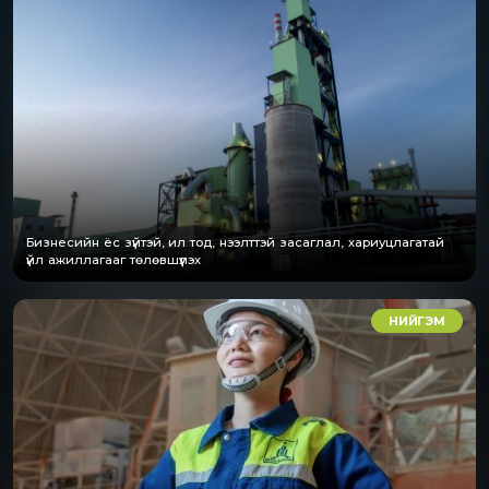
Бизнесийн ёс зүйтэй, ил тод, нээлттэй засаглал, хариуцлагатай
үйл ажиллагааг төлөвшүүлэх
НИЙГЭМ