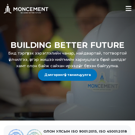
BUILDING BETTER FUTURE
BUILDING BETTER FUTURE
Бид тэргүүлэх зэрэглэлийн чанар, найдвартай, тогтвортой
Бид тэргүүлэх зэрэглэлийн чанар, найдвартай, тогтвортой
үйлчилгээ, үлгэр жишээ нийгмийн хариуцлага бүхий шилдэг
үйлчилгээ, үлгэр жишээ нийгмийн хариуцлага бүхий шилдэг
хамт олон байж сайхан ирээдүйг бүтээн байгуулна.
хамт олон байж сайхан ирээдүйг бүтээн байгуулна.
Дэлгэрэнгүй танилцуулга
Дэлгэрэнгүй танилцуулга
ОЛОН УЛСЫН ISO 9001:2015, ISO 45001:2018