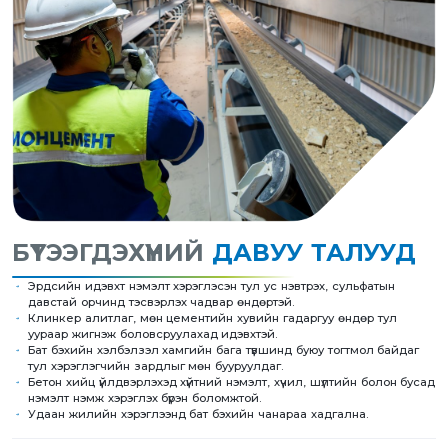
БҮТЭЭГДЭХҮҮНИЙ
ДАВУУ ТАЛУУД
Эрдсийн идэвхт нэмэлт хэрэглэсэн тул ус нэвтрэх, сульфатын
давстай орчинд тэсвэрлэх чадвар өндөртэй.
Клинкер алитлаг, мөн цементийн хувийн гадаргуу өндөр тул
уураар жигнэж боловсруулахад идэвхтэй.
Бат бэхийн хэлбэлзэл хамгийн бага түвшинд буюу тогтмол байдаг
тул хэрэглэгчийн зардлыг мөн бууруулдаг.
Бетон хийц үйлдвэрлэхэд хүйтний нэмэлт, хүчил, шүлтийн болон бусад
нэмэлт нэмж хэрэглэх бүрэн боломжтой.
Удаан жилийн хэрэглээнд бат бэхийн чанараа хадгална.