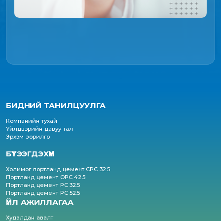
БИДНИЙ ТАНИЛЦУУЛГА
Компанийн тухай
Үйлдвэрийн давуу тал
Эрхэм зорилго
БҮТЭЭГДЭХҮҮН
Холимог портланд цемент CPC 32.5
Портланд цемент OPC 42.5
Портланд цемент PC 32.5
Портланд цемент PC 52.5
ҮЙЛ АЖИЛЛАГАА
Худалдан авалт