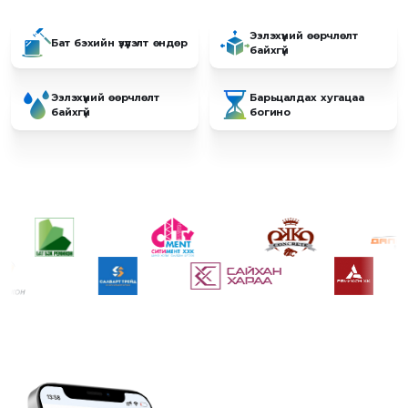
Эзлэхүүний өөрчлөлт
Бат бэхийн үзүүлэлт өндөр
байхгүй
Эзлэхүүний өөрчлөлт
Барьцалдах хугацаа
байхгүй
богино