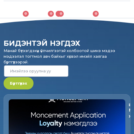
БИДЭНТЭЙ НЭГДЭХ
Манай бүтээгдэхүүн үйлчилгээтэй холбоотой шинэ мэдээ
мэдээлэл тогтмол авч байхыг хүсвэл имэйл хаягаа
бүртгүүлээрэй.
Бүртгүүлэх
M
х
L