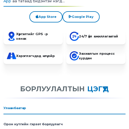
App
аа татаад бидэнтэй нэгд...
App Store
Google Play
Хүргэлтийг GPS -р
24/7 үйл ажиллагаатай
хянах
Захиалгын процесс
Хэрэглэгчдэд илүү ойр
хурдан
БОРЛУУЛАЛТЫН
ЦЭГҮҮД
Улаанбаатар
Орон нутгийн гэрээт борлуулагч