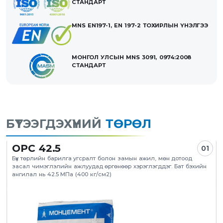
СТАНДАРТ
MNS EN197-1, EN 197-2 ТОХИРЛЫН ҮНЭЛГЭЭ
МОНГОЛ УЛСЫН MNS 3091, 0974:2008
СТАНДАРТ
БҮТЭЭГДЭХҮҮНИЙ
ТӨРӨЛ
OPC 42.5
01
Бүх төрлийн барилга угсралт болон замын ажил, мөн дотоод
засал чимэглэлийн ажлуудад өргөнөөр хэрэглэгддэг. Бат бэхийн
ангилал нь 42.5 MПа (400 кг/см2)