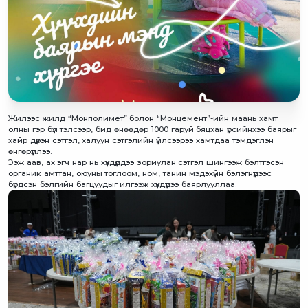
Жилээс жилд “Монполимет” болон “Монцемент”-ийн маань хамт
олны гэр бүл тэлсээр, бид өнөөдөр 1000 гаруй бяцхан үрсийнхээ баярыг
хайр дүүрэн сэтгэл, халуун сэтгэлийн үйлсээрээ хамтдаа тэмдэглэн
өнгөрүүллээ.
Ээж аав, ах эгч нар нь хүүхдүүддээ зориулан сэтгэл шингээж бэлтгэсэн
органик амттан, оюуны тоглоом, ном, танин мэдэхүйн бэлэгнүүдээс
бүрдсэн бэлгийн багцуудыг илгээж хүүхдүүдээ баярлууллаа.