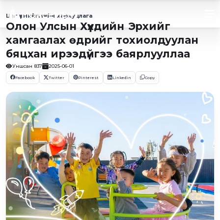
Цаг үе
Нийгмийн хариуцлага
Олон Улсын Хүүхдийн Эрхийг
хамгаалах өдрийг тохиолдуулан
бяцхан ирээдүйгээ баярлууллаа
Уншсан
837
2025-06-01
Facebook
Twitter
Pinterest
Linkedin
Copy