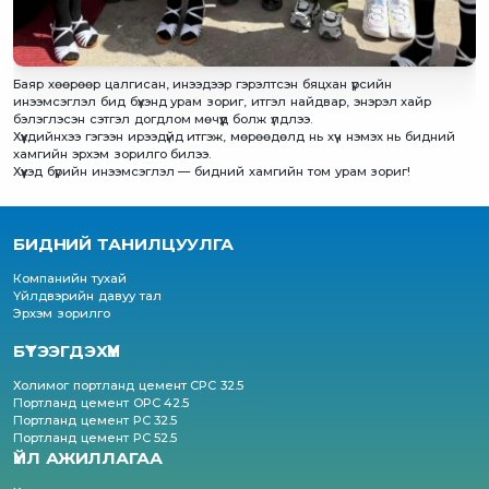
Баяр хөөрөөр цалгисан, инээдээр гэрэлтсэн бяцхан үрсийн
инээмсэглэл бид бүхэнд урам зориг, итгэл найдвар, энэрэл хайр
бэлэглэсэн сэтгэл догдлом мөчүүд болж үлдлээ.
Хүүхдийнхээ гэгээн ирээдүйд итгэж, мөрөөдөлд нь хүч нэмэх нь бидний
хамгийн эрхэм зорилго билээ.
Хүүхэд бүрийн инээмсэглэл — бидний хамгийн том урам зориг!
БИДНИЙ ТАНИЛЦУУЛГА
Компанийн тухай
Үйлдвэрийн давуу тал
Эрхэм зорилго
БҮТЭЭГДЭХҮҮН
Холимог портланд цемент CPC 32.5
Портланд цемент OPC 42.5
Портланд цемент PC 32.5
Портланд цемент PC 52.5
ҮЙЛ АЖИЛЛАГАА