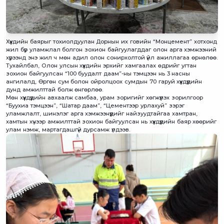
Хүүхдийн баярыг тохиолдуулан Дорнын их говийн “Монцемент” хотхонд
жил бүр уламжлал болгон зохион байгуулагддаг олон арга хэмжээний
хүрээнд энэ жил ч мөн адил олон сонирхолтой үйл ажиллагаа өрнөлөө.
Тухайлбал, Олон улсын хүүхдийн эрхийг хамгаалах өдрийг угтан
зохион байгуулсан “100 буудалт даам”-ны тэмцээн нь 3 насны
ангилалд, Өргөн сум болон ойролцоох сумдын 70 гаруй хүүхдүүдийн
дунд амжилттай болж өнгөрлөө.
Мөн хүүхдүүдийн авхаалж самбаа, урам зоригийг хөгжүүлэх зорилгоор
“Буухиа тэмцээн”, “Шатар даам”, “Цементээр урлахуй” зэрэг
уламжлалт, шинэлэг арга хэмжээнүүдийг найзуудтайгаа хамтран,
хамтын хүчээр амжилттай зохион байгуулсан нь хүүхдүүдийн баяр хөөрийг
улам нэмж, мартагдашгүй дурсамж үлдээв.