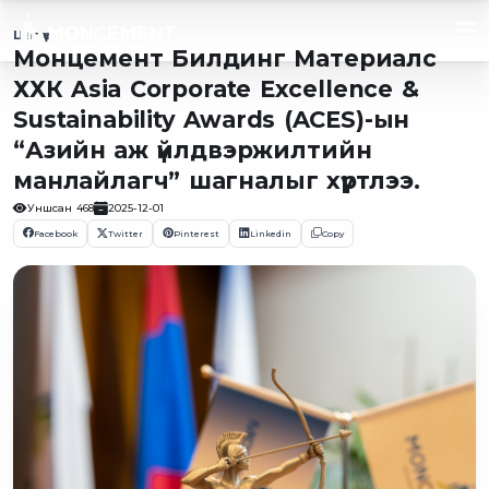
Цаг үе
Монцемент Билдинг Материалс
ХХК Asia Corporate Excellence &
Sustainability Awards (ACES)-ын
“Азийн аж үйлдвэржилтийн
манлайлагч” шагналыг хүртлээ.
Уншсан
468
2025-12-01
Facebook
Twitter
Pinterest
Linkedin
Copy