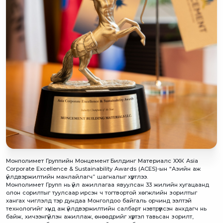
Монполимет Группийн Монцемент Билдинг Материалс ХХК Asia
Corporate Excellence & Sustainability Awards (ACES)-ын “Азийн аж
үйлдвэржилтийн манлайлагч” шагналыг хүртлээ.
Монполимет Групп нь үйл ажиллагаа явуулсан 33 жилийн хугацаанд
олон сорилтыг туулсаар ирсэн ч тогтвортой хөгжлийн зорилтыг
хангах чиглэлд тэр дундаа Монголдоо байгаль орчинд ээлтэй
технологийг хүнд аж үйлдвэржилтийн салбарт нэвтрүүлсэн анхдагч нь
байж, хичээнгүйлэн ажиллаж, өнөөдрийг хүртэл тавьсан зорилт,