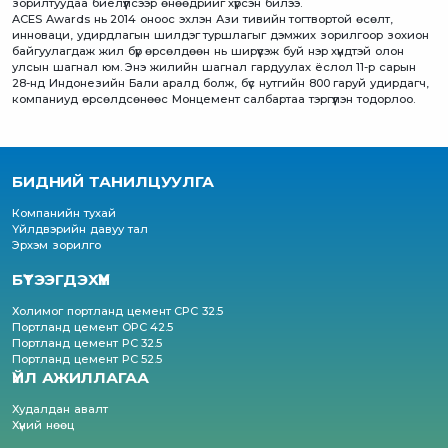
зорилтуудаа биелүүлсээр өнөөдрийг хүрсэн билээ.
ACES Awards нь 2014 оноос эхлэн Ази тивийн тогтвортой өсөлт,
инноваци, удирдлагын шилдэг туршлагыг дэмжих зорилгоор зохион
байгуулагдаж жил бүр өрсөлдөөн нь ширүүсэж буй нэр хүндтэй олон
улсын шагнал юм. Энэ жилийн шагнал гардуулах ёслол 11-р сарын
28-нд Индонезийн Бали аралд болж, бүс нутгийн 800 гаруй удирдагч,
компаниуд өрсөлдсөнөөс Монцемент салбартаа тэргүүлэн тодорлоо.
БИДНИЙ ТАНИЛЦУУЛГА
Компанийн тухай
Үйлдвэрийн давуу тал
Эрхэм зорилго
БҮТЭЭГДЭХҮҮН
Холимог портланд цемент CPC 32.5
Портланд цемент OPC 42.5
Портланд цемент PC 32.5
Портланд цемент PC 52.5
ҮЙЛ АЖИЛЛАГАА
Худалдан авалт
Хүний нөөц