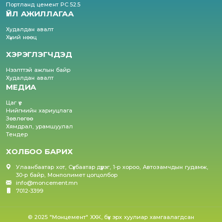
Портланд цемент PC 52.5
ҮЙЛ АЖИЛЛАГАА
Худалдан авалт
Хүний нөөц
ХЭРЭГЛЭГЧДЭД
Нээлттэй ажлын байр
Худалдан авалт
МЕДИА
Цаг үе
Нийгмийн хариуцлага
Зөвлөгөө
Хямдрал, урамшуулал
Тендер
ХОЛБОО БАРИХ
Улаанбаатар хот, Сүхбаатар дүүрэг, 1-р хороо, Автозамчдын гудамж,
30-р байр, Монполимет цогцолбор
info@moncement.mn
7012-3399
© 2025 "Монцемент" ХХК, бүх эрх хуулиар хамгаалагдсан