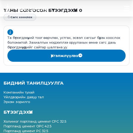
ТАНЫ СОНГОСОН БҮТЭЭГДЭХҮҮН 0
Сагс хоослох
Та бүтээгдэхүүний тоог өөрчлөх, устгах, эсвэл сагсыг бүрэн хоослох
боломжтой. Захиалгын мэдээллээ оруулахын өмнө сагс дахь
бүтээгдэхүүнүүдийг сайтар шалгана уу.
Үргэлжлүүлэх
БИДНИЙ ТАНИЛЦУУЛГА
Компанийн тухай
Үйлдвэрийн давуу тал
Эрхэм зорилго
БҮТЭЭГДЭХҮҮН
Холимог портланд цемент CPC 32.5
Портланд цемент OPC 42.5
Портланд цемент PC 32.5