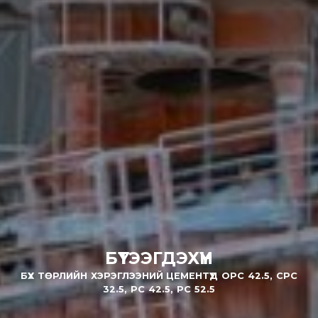
БҮТЭЭГДЭХҮҮН
БҮХ ТӨРЛИЙН ХЭРЭГЛЭЭНИЙ ЦЕМЕНТҮҮД OPC 42.5, CPC
32.5, PC 42.5, PC 52.5