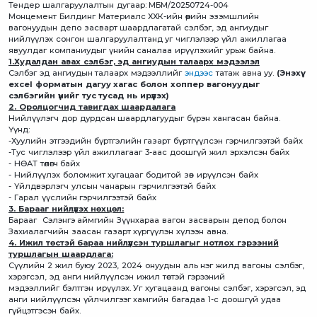
Тендер шалгаруулалтын дугаар: MБМ/20250724-004
Монцемент Билдинг Материалс ХХК-ийн өөрийн эзэмшлийн
вагонуудын депо засварт шаардлагатай сэлбэг, эд ангиудыг
нийлүүлэх сонгон шалгаруулалтанд уг чиглэлээр үйл ажиллагаа
явуулдаг компаниудыг үнийн саналаа ирүүлэхийг урьж байна.
1.Худалдан авах сэлбэг, эд ангиудын талаарх мэдээлэл
Сэлбэг эд ангиудын талаарх мэдээллийг
эндээс
татаж авна уу.
(Энэхүү
excel форматын дагуу хагас болон хоппер вагонуудыг
сэлбэгийн үнийг тус тусад нь ирүүлэх)
2. Оролцогчид тавигдах шаардалага
Нийлүүлэгч дор дурдсан шаардлагуудыг бүрэн хангасан байна.
Үүнд:
-Хуулийн этгээдийн бүртгэлийн газарт бүртгүүлсэн гэрчилгээтэй байх
-Тус чиглэлээр үйл ажиллагааг 3-аас доошгүй жил эрхэлсэн байх
- НӨАТ төлөгч байх
- Нийлүүлэх боломжит хугацааг бодитой зөв ирүүлсэн байх
- Үйлдвэрлэгч улсын чанарын гэрчилгээтэй байх
- Гарал үүслийн гэрчилгээтэй байх
3. Барааг нийлүүлэх нөхцөл:
Барааг Сэлэнгэ аймгийн Зүүнхараа вагон засварын депод болон
Захиалагчийн заасан газарт хүргүүлэн хүлээн авна.
4. Ижил төстэй бараа нийлүүлсэн туршлагыг нотлох гэрээний
туршлагын шаардлага:
Сүүлийн 2 жил буюу 2023, 2024 онуудын аль нэг жилд вагоны сэлбэг,
хэрэгсэл, эд анги нийлүүлсэн ижил төстэй гэрээний
мэдээллийг бэлтгэн ирүүлэх. Уг хугацаанд вагоны сэлбэг, хэрэгсэл, эд
анги нийлүүлсэн үйлчилгээг хамгийн багадаа 1-с доошгүй удаа
гүйцэтгэсэн байх.