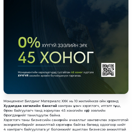
Монцемент Билдинг Материалс ХХК нь 10 жилийнхээ ойн хүрээнд
Худалдаа хөгжлийн банктай
хамтран үнэнч хэрэглэгч, итгэлт түнш,
бүтээн байгуулагч танд зориулан 45 хоногийн хүүгүй зээлийн
бүтээгдэхүүнийг танилцуулж байна.
Хэрэглэгч таны бизнесийн санхүүгийн ачааллыг хөнгөвчлөх зорилготой
энэхүү хөтөлбөрийг амжилттай хэрэгжүүлж байгаа бөгөөд одоогоор нийт
4 хамтрагч байгууллага уг боломжийг ашиглан бизнесээ амжилттай