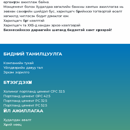
өргөжүүлэн ажиллаж байна.
Монцемент болон Худалдаа хөгжлийн банкны хамтын ажиллагаа нь
зөвхөн санхүүгийн шийдэл бус, харилцагч бүрийнхээ тогтвортой өсөлт
хөгжилд чиглэсэн бодит дэмжлэг юм.
Харилцагч бүрт нээлттэй
Харилцагч та ХХБ-д хандан эрхээ нээлгээрэй
Бизнесийнхээ дараагийн шатанд бидэнтэй хамт хүрээрэй!
БИДНИЙ ТАНИЛЦУУЛГА
Компанийн тухай
Үйлдвэрийн давуу тал
Эрхэм зорилго
БҮТЭЭГДЭХҮҮН
Холимог портланд цемент CPC 32.5
Портланд цемент OPC 42.5
Портланд цемент PC 32.5
Портланд цемент PC 52.5
ҮЙЛ АЖИЛЛАГАА
Худалдан авалт
Хүний нөөц