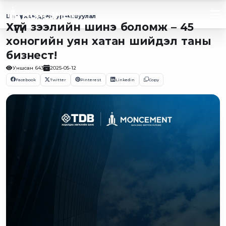
Цаг үе
Хямдрал, урамшуулал
Хүүгүй зээлийн шинэ боломж – 45
хоногийн уян хатан шийдэл таны
бизнест!
Уншсан
643
2025-05-12
Facebook
Twitter
Pinterest
Linkedin
Copy