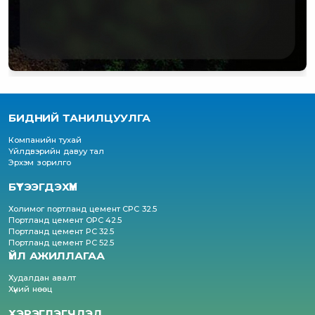
БИДНИЙ ТАНИЛЦУУЛГА
Компанийн тухай
Үйлдвэрийн давуу тал
Эрхэм зорилго
БҮТЭЭГДЭХҮҮН
Холимог портланд цемент CPC 32.5
Портланд цемент OPC 42.5
Портланд цемент PC 32.5
Портланд цемент PC 52.5
ҮЙЛ АЖИЛЛАГАА
Худалдан авалт
Хүний нөөц
ХЭРЭГЛЭГЧДЭД