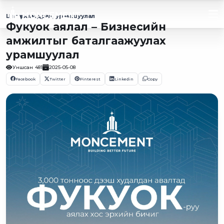
Цаг үе
Хямдрал, урамшуулал
Фукуок аялал – Бизнесийн
амжилтыг баталгаажуулах
урамшуулал
Уншсан
481
2025-05-08
Facebook
Twitter
Pinterest
Linkedin
Copy