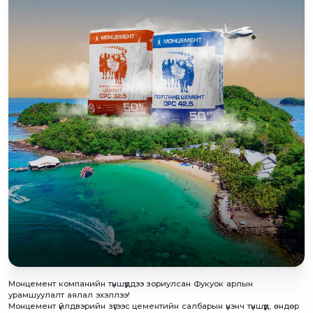
Монцемент компанийн түншүүддээ зориулсан Фукуок арлын
урамшуулалт аялал эхэллээ!
Монцемент үйлдвэрийн зүгээс цементийн салбарын үнэнч түншүүд, өндөр