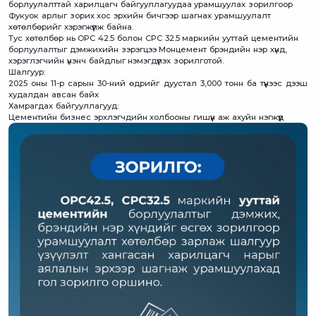
борлуулалттай харилцагч байгууллагуудаа урамшуулах зорилгоор
Фукуок арлыг зорих хос эрхийн бичгээр шагнах урамшуулалт
хөтөлбөрийг хэрэгжүүлж байна.
Тус хөтөлбөр нь OPC 42.5 болон CPC 32.5 маркийн ууттай цементийн
борлуулалтыг дэмжихийн зэрэгцээ Монцемент брэндийн нэр хүнд,
хэрэглэгчийн үнэнч байдлыг нэмэгдүүлэх зорилготой.
Шалгуур:
2025 оны 11-р сарын 30-ний өдрийг дуустал 3,000 тонн ба түүнээс дээш
худалдан авсан байх
Хамрагдах байгууллагууд:
Цементийн бизнес эрхлэгчдийн холбооны гишүүн аж ахуйн нэгжүүд