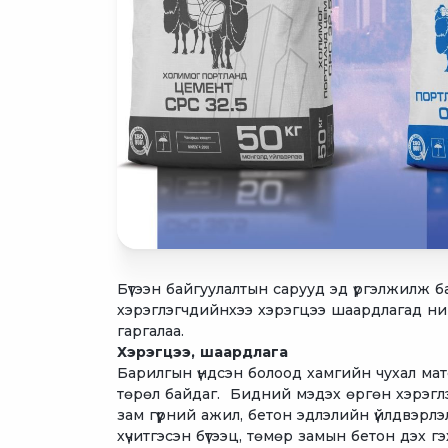
Бүтээн байгуулалтын сарууд эд үргэлжилж 
хэрэглэгчдийнхээ хэрэгцээ шаардлагад нийц
гаргалаа.
Хэрэгцээ, шаардлага
Барилгын үндсэн болоод хамгийн чухал ма
төрөл байдаг. Бидний мэдэх өргөн хэрэгл
зам гүүрний ажил, бетон эдлэлийн үйлдвэрл
хүчитгэсэн бүтээц, төмөр замын бетон дэх 