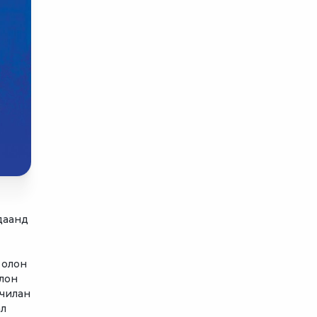
даанд
 олон
олон
дчилан
ал