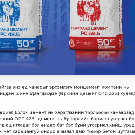
байгаа энэ үед чанарыг эрхэмлэгч монцемент компани нь
үүлэн шинэ бүтээгдэхүүнээ (Өрхийн цемент CPC 32.5) худал
териал болох цемент нь хэрэглээний төрлөөсөө хамаараад
ээний OPC 42.5 цемент нь бүх төрлийн барилга угсралт б
элд ашигладаг бол өндөр бат бэх бүхий угсармал хийц, урь
гэх мэт харьцангуй өндөр ачаалал даах төмөр бетон цутгам