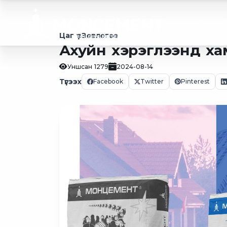
Бидний
Цаг үе
Зөвлөгөө
Ахуйн хэрэглээнд ха
Уншсан
1279
2024-08-14
Түгээх
Facebook
Twitter
Pinterest