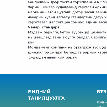
байгууламж дээр тусгай хэрэглээний PC 52
Харин шинээр худалдаанд гаргасан өрхийн
маркийн бетон цутгалт, дотор засал, замы
чанарын хувьд ялгаагүй стандартын дагуу х
хэрэглэвэл цаг хугацаа хэмнэх, эдийн заса
Чанар, стандарт
Мэдээж барилга, бетон зуурах үед цементийн
нь цаашлаад таны аюулгүй байдал, барилг
юм.
Монцемент компани нь бүтээгдэхүүн тус бүр
шинжилгээ хийдэг бөгөөд та өөрийн хэрэглэ
худалдан авалт хийгээрэй.
БИДНИЙ
БҮТЭ
ТАНИЛЦУУЛГА
Холи