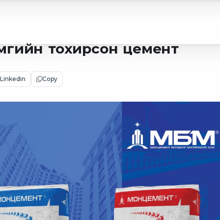
 тухай
Бүтээгдэхүүн
Мэдээ
Худалдан авалт
Дуудлага худалдаа
мгийн тохирсон цемент
Linkedin
Copy