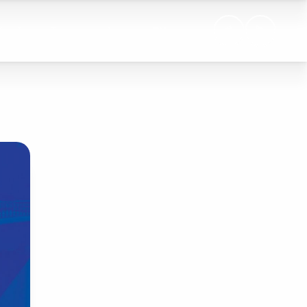
Хүний нөөц
Тогтвортой хөгжил
EN