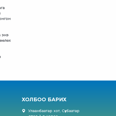
ага
л
сонгон
а энэ
лөөлөх
н
ХОЛБОО БАРИХ
Улаанбаатар хот, Сүхбаатар