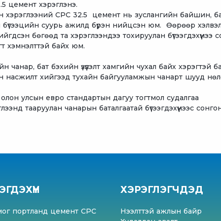
.5 цемент хэрэглэнэ.
 хэрэглээний CPC 32.5 цемент нь зуслангийн байшин, б
н бүтээцийн суурь ажилд бүрэн нийцсэн юм. Өөрөөр хэлвэ
ийгдсэн бөгөөд та хэрэглээндээ тохируулан бүтээгдэхүүнээ 
гт хэмнэлттэй байх юм.
 чанар, бат бэхийн үзүүлэлт хамгийн чухал байх хэрэгтэй б
ын насжилт хийгээд тухайн байгууламжын чанарт шууд нө
д олон улсын евро стандартын дагуу тогтмол судалгаа
энд тааруулан чанарын баталгаатай бүтээгдэхүүнээс сонго
ЭГДЭХҮҮН
ХЭРЭГЛЭГЧДЭД
мог портланд цемент CPC
Нээлттэй ажлын байр