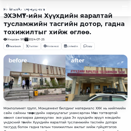
Нийгмийн хариуцлага
ЭХЭМҮТ-ийн Хүүхдийн яаралтай
тусламжийн тасгийн дотор, гадна
тохижилтыг хийж өглөө.
Уншсан
919
2024-07-25
Facebook
Twitter
Pinterest
Linkedin
Copy
Монполимет групп, Монцемент билдинг материалс ХХК нь нийгмийн
сайн сайхны төлөө өөрсдийн хариуцлагыг ухамсарлан Мөнх тогтвортой
хөгжил сангаараа дамжуулан энэ удаа Эх хүүхдийн эрүүл мэндийн
үндэсний төвийн Хүүхдийн яаралтай тусламжийн тасгийн доторх
тасгууд болон гадна талын тохижилтын ажлыг хийж гүйцэтгэлээ.