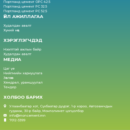
Портланд цемент OPC 42.5
Портланд цемент PC 32.5
Портланд цемент PC 52.5
ҮЙЛ АЖИЛЛАГАА
Худалдан авалт
Хүний нөөц
ХЭРЭГЛЭГЧДЭД
Нээлттэй ажлын байр
Худалдан авалт
МЕДИА
Цаг үе
Нийгмийн хариуцлага
Зөвлөгөө
Хямдрал, урамшуулал
Тендер
ХОЛБОО БАРИХ
Улаанбаатар хот, Сүхбаатар дүүрэг, 1-р хороо, Автозамчдын
гудамж, 30-р байр, Монполимет цогцолбор
info@moncement.mn
7012-3399