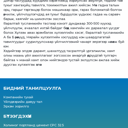
Дотор тасгуудад хүүхдийн хэрэглээнд зориулсан аюулгүй, тэдний тав
тухыг хангахуйц тавилга, тохижилтын ажил хийсэн. Мөн гадна талын
орц, гарцыг тэргэнцэр болон машинаар орж, гарах боломжтой болгон
өөрчилж, үйлчлүүлэгчдэд ая тухыг бүрдүүлэх үүднээс гадаа нь саравч
барьж, хаягийг нь шинэчлэн заслаа.
Яаралтай тусламжийн тасгаар хоногт дунджаар 300-500 хүүхэд
үйлчлүүлж, ачаалал ихтэй байдаг бөгөөд хамгийн их дараалал үүсдэг
болох Хүлээн авах эрэмбэлэх хүлээлгийн хэсэг, Яаралтай тусламжийн
А ба Б өрөөнүүд, Нярайн хүлээлгийн хэсгүүдэд нэн шаардлагатай
тавилгуудыг суурилуулснаар үйлчилгээний чанарт эерэгээр нөлөөлж буй
юм.
Хэдийгээр элдэв дарамт, шахалтууд тасралтгүй үргэлжилж, хамт
олны маань үйл ажиллагааг зогсоосон амаргүй өдрүүдтэй тулгарч
байгаа ч манай хамт олон нийгэмдээ тустай эхлүүлсэн ажлаа хийж
дуусган хүлээлгэж өглөө.
БИДНИЙ ТАНИЛЦУУЛГА
Компанийн тухай
Үйлдвэрийн давуу тал
Эрхэм зорилго
БҮТЭЭГДЭХҮҮН
Холимог портланд цемент CPC 32.5