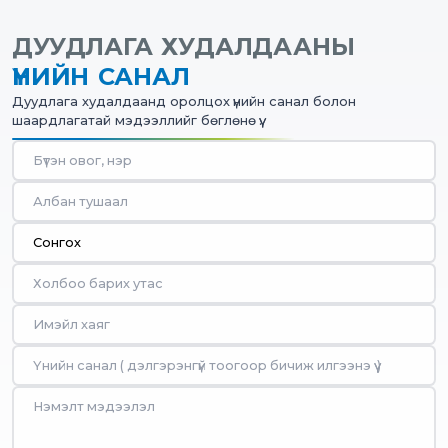
ДУУДЛАГА ХУДАЛДААНЫ
ҮНИЙН САНАЛ
Дуудлага худалдаанд оролцох үнийн санал болон
шаардлагатай мэдээллийг бөглөнө үү.