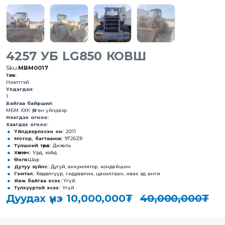
4257 УБ LG850 КОВШ
Sku:
MBM0017
Төлөв:
Нээлттэй
Үлдэгдэл:
1
Байгаа байршил:
МБМ ХХК Өргөн үйлдвэр
Нээгдэх огноо:
Хаагдах огноо:
Үйлдвэрлэсэн он:
2011
Мотор, багтаамж:
9726ZR
Түлшний төрөл:
Дизель
Хөтлөгч:
Урд, хойд
Өнгө:
Шар
Дутуу зүйлс:
Дугуй, аккумлятор, кондейшин
Гэмтэл:
Хөдөлгүүр, гидравлик, цахилгаан, явах эд анги
Явж байгаа эсэх:
Үгүй
Түлхүүртэй эсэх:
Үгүй
Дуудах үнэ
10,000,000₮
40,000,000₮