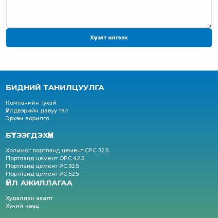
Хүсэлт илгээх
БИДНИЙ ТАНИЛЦУУЛГА
Компанийн тухай
Үйлдвэрийн давуу тал
Эрхэм зорилго
БҮТЭЭГДЭХҮҮН
Холимог портланд цемент CPC 32.5
Портланд цемент OPC 42.5
Портланд цемент PC 32.5
Портланд цемент PC 52.5
ҮЙЛ АЖИЛЛАГАА
Худалдан авалт
Хүний нөөц