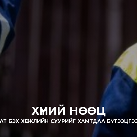
ХҮНИЙ НӨӨЦ
АТ БЭХ ХӨГЖЛИЙН СУУРИЙГ ХАМТДАА БҮТЭЭЦГЭ