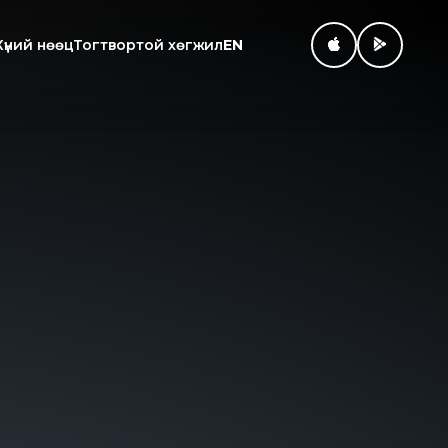
Хүний нөөц
Тогтвортой хөгжил
EN