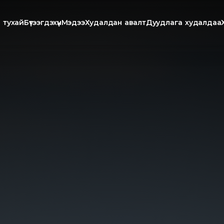
 тухай
Бүтээгдэхүүн
Мэдээ
Худалдан авалт
Дуудлага худалдаа