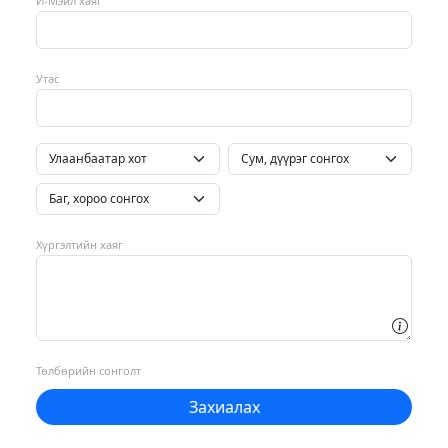
И-Мэйл хаяг
Утас
Хүргэлтийн хаяг
Төлбөрийн сонголт
Захиалах