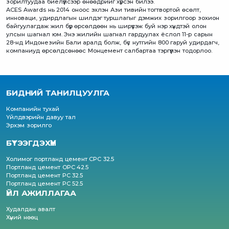
зорилтуудаа биелүүлсээр өнөөдрийг хүрсэн билээ.
ACES Awards нь 2014 оноос эхлэн Ази тивийн тогтвортой өсөлт,
инноваци, удирдлагын шилдэг туршлагыг дэмжих зорилгоор зохион
байгуулагдаж жил бүр өрсөлдөөн нь ширүүсэж буй нэр хүндтэй олон
улсын шагнал юм. Энэ жилийн шагнал гардуулах ёслол 11-р сарын
28-нд Индонезийн Бали аралд болж, бүс нутгийн 800 гаруй удирдагч,
компаниуд өрсөлдсөнөөс Монцемент салбартаа тэргүүлэн тодорлоо.
БИДНИЙ ТАНИЛЦУУЛГА
Компанийн тухай
Үйлдвэрийн давуу тал
Эрхэм зорилго
БҮТЭЭГДЭХҮҮН
Холимог портланд цемент CPC 32.5
Портланд цемент OPC 42.5
Портланд цемент PC 32.5
Портланд цемент PC 52.5
ҮЙЛ АЖИЛЛАГАА
Худалдан авалт
Хүний нөөц