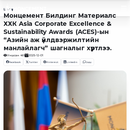
Цаг үе
Монцемент Билдинг Материалс
ХХК Asia Corporate Excellence &
Sustainability Awards (ACES)-ын
“Азийн аж үйлдвэржилтийн
манлайлагч” шагналыг хүртлээ.
Уншсан
461
2025-12-01
Facebook
Twitter
Pinterest
Linkedin
Copy