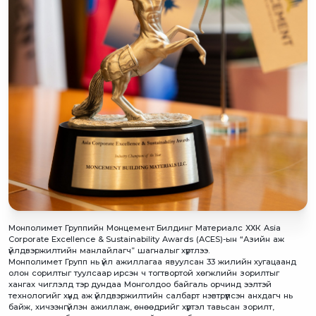
Монполимет Группийн Монцемент Билдинг Материалс ХХК Asia
Corporate Excellence & Sustainability Awards (ACES)-ын “Азийн аж
үйлдвэржилтийн манлайлагч” шагналыг хүртлээ.
Монполимет Групп нь үйл ажиллагаа явуулсан 33 жилийн хугацаанд
олон сорилтыг туулсаар ирсэн ч тогтвортой хөгжлийн зорилтыг
хангах чиглэлд тэр дундаа Монголдоо байгаль орчинд ээлтэй
технологийг хүнд аж үйлдвэржилтийн салбарт нэвтрүүлсэн анхдагч нь
байж, хичээнгүйлэн ажиллаж, өнөөдрийг хүртэл тавьсан зорилт,