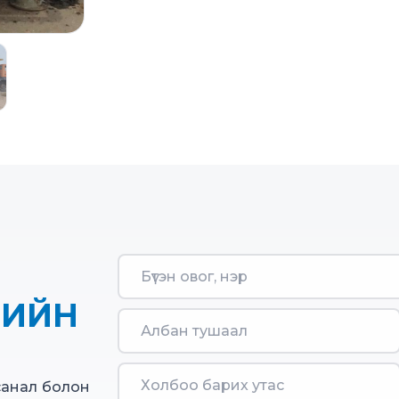
НИЙН
санал болон