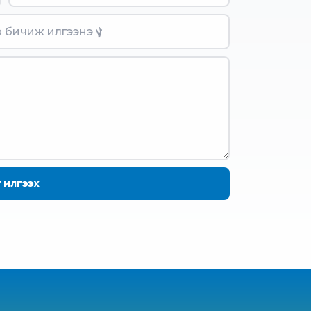
т илгээх