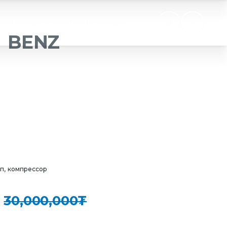
Хүний нөөц
Тогтвортой хөгжил
EN
H BENZ
оп, компрессор
30,000,000₮