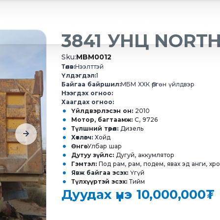
 тухай
Бүтээгдэхүүн
Мэдээ
Худалдан авалт
Дуудлага худалдаа
3841 УНЦ NORT
Sku:
MBM0012
Төлөв:
Нээлттэй
Үлдэгдэл:
1
Байгаа байршил:
МБМ ХХК Өргөн үйлдвэр
Нээгдэх огноо:
Хаагдах огноо:
Үйлдвэрлэсэн он:
2010
Мотор, багтаамж:
С, 9726
Түлшний төрөл:
Дизель
Хөтлөгч:
Хойд
Өнгө:
Улбар шар
Дутуу зүйлс:
Дугуй, аккумлятор
Гэмтэл:
Под рам, рам, подем, явах эд анги, хр
Явж байгаа эсэх:
Үгүй
Түлхүүртэй эсэх:
Тийм
Дуудах үнэ
10,000,000₮