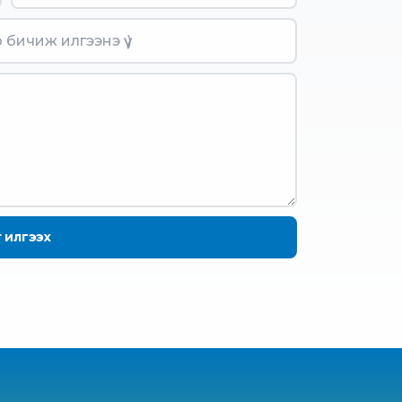
т илгээх