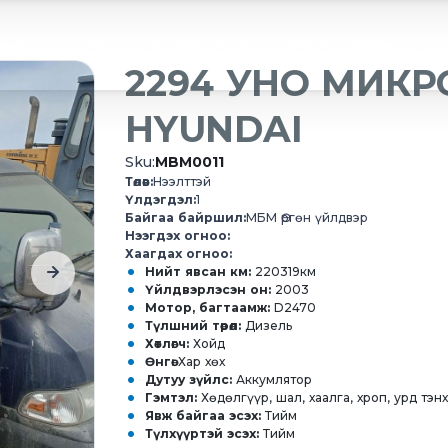
 тухай
Бүтээгдэхүүн
Мэдээ
Худалдан авалт
Дуудлага худалдаа
2294 УНО МИКР
HYUNDAI
Sku:
MBM0011
Төлөв:
Нээлттэй
Үлдэгдэл:
1
Байгаа байршил:
МБМ Өргөн үйлдвэр
Нээгдэх огноо:
Хаагдах огноо:
Нийт явсан км:
220319км
Үйлдвэрлэсэн он:
2003
Мотор, багтаамж:
D2470
Түлшний төрөл:
Дизель
Хөтлөгч:
Хойд
Өнгө:
Хар хөх
Дутуу зүйлс:
Аккумлятор
Гэмтэл:
Хөдөлгүүр, шал, хаалга, хроп, урд тэн
Явж байгаа эсэх:
Тийм
Түлхүүртэй эсэх:
Тийм