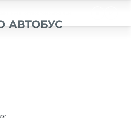
Хүний нөөц
Тогтвортой хөгжил
EN
О АВТОБУС
хлэг