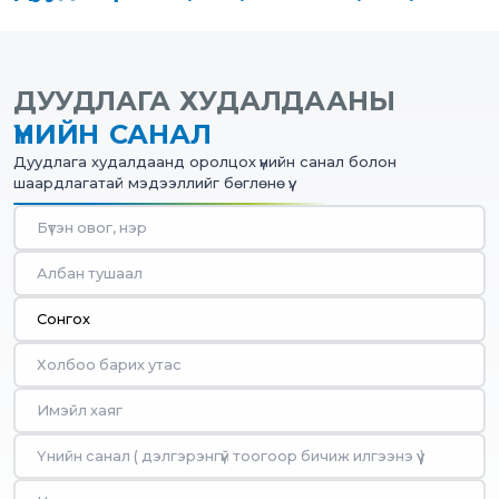
ДУУДЛАГА ХУДАЛДААНЫ
ҮНИЙН САНАЛ
Дуудлага худалдаанд оролцох үнийн санал болон
шаардлагатай мэдээллийг бөглөнө үү.