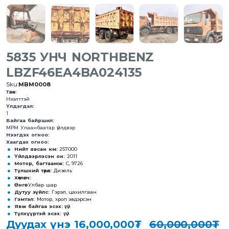
5835 УHЧ NORTHBENZ
LBZF46EA4BA024135
Sku:
MBM0008
Төлөв:
Нээлттэй
Үлдэгдэл:
1
Байгаа байршил:
MPM Улаанбаатар үйлдвэр
Нээгдэх огноо:
Хаагдах огноо:
Нийт явсан км:
257000
Үйлдвэрлэсэн он:
2011
Мотор, багтаамж:
С, 9726
Түлшний төрөл:
Дизель
Хөтлөгч:
Өнгө:
Улбар шар
Дутуу зүйлс:
Гэрэл, цахилгаан
Гэмтэл:
Мотор, хроп эвдэрсэн
Явж байгаа эсэх:
үгүй
Түлхүүртэй эсэх:
үгүй
Дуудах үнэ
16,000,000₮
60,000,000₮