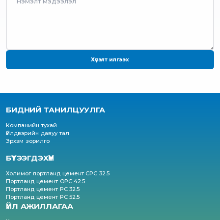
Хүсэлт илгээх
БИДНИЙ ТАНИЛЦУУЛГА
Компанийн тухай
Үйлдвэрийн давуу тал
Эрхэм зорилго
БҮТЭЭГДЭХҮҮН
Холимог портланд цемент CPC 32.5
Портланд цемент OPC 42.5
Портланд цемент PC 32.5
Портланд цемент PC 52.5
ҮЙЛ АЖИЛЛАГАА