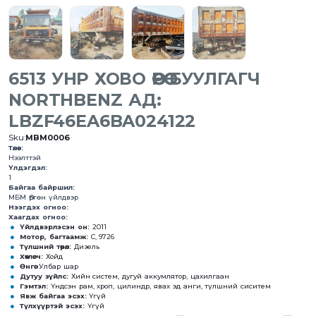
6513 УНР ХОВО ӨӨРӨӨ БУУЛГАГЧ
NORTHBENZ АД:
LBZF46EA6BA024122
Sku:
MBM0006
Төлөв:
Нээлттэй
Үлдэгдэл:
1
Байгаа байршил:
МБМ Өргөн үйлдвэр
Нээгдэх огноо:
Хаагдах огноо:
Үйлдвэрлэсэн он:
2011
Мотор, багтаамж:
С, 9726
Түлшний төрөл:
Дизель
Хөтлөгч:
Хойд
Өнгө:
Улбар шар
Дутуу зүйлс:
Хийн систем, дугуй аккумлятор, цахилгаан
Гэмтэл:
Үндсэн рам, хроп, цилиндр, явах эд анги, түлшний сиситем
Явж байгаа эсэх:
Үгүй
Түлхүүртэй эсэх:
Үгүй