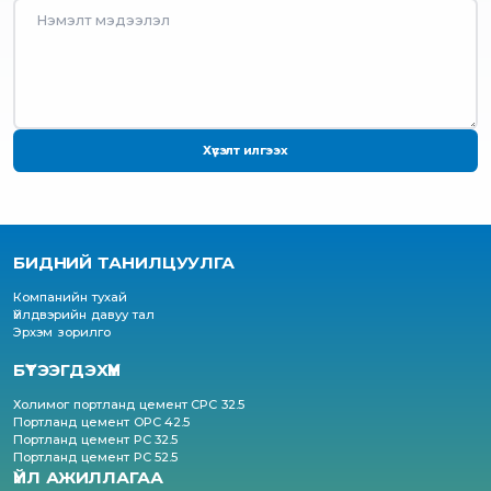
Хүсэлт илгээх
БИДНИЙ ТАНИЛЦУУЛГА
Компанийн тухай
Үйлдвэрийн давуу тал
Эрхэм зорилго
БҮТЭЭГДЭХҮҮН
Холимог портланд цемент CPC 32.5
Портланд цемент OPC 42.5
Портланд цемент PC 32.5
Портланд цемент PC 52.5
ҮЙЛ АЖИЛЛАГАА