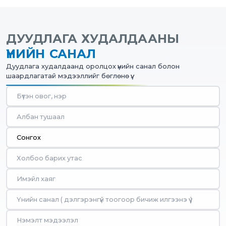
ДУУДЛАГА ХУДАЛДААНЫ
ҮНИЙН САНАЛ
Дуудлага худалдаанд оролцох үнийн санал болон
шаардлагатай мэдээллийг бөглөнө үү.