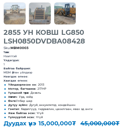
2855 УН КОВШ LG850
LSH0850DVDBA08428
Sku:
MBM0003
Төлөв:
Нээлттэй
Үлдэгдэл:
1
Байгаа байршил:
МБМ Өргөн үйлдвэр
Нээгдэх огноо:
Хаагдах огноо:
Үйлдвэрлэсэн он:
2013
Мотор, багтаамж:
217HP
Түлшний төрөл:
Дизель
Хөтлөгч:
Урд, хойд
Өнгө:
Улбар шар
Дутуу зүйлс:
Дугуй, аккумлятор, кондейшин
Гэмтэл:
Хөдөлгүүр, гидравлик, цахилгаан, явах эд анги
Явж байгаа эсэх:
Үгүй
Түлхүүртэй эсэх:
Үгүй
Дуудах үнэ
15,000,000₮
45,000,000₮