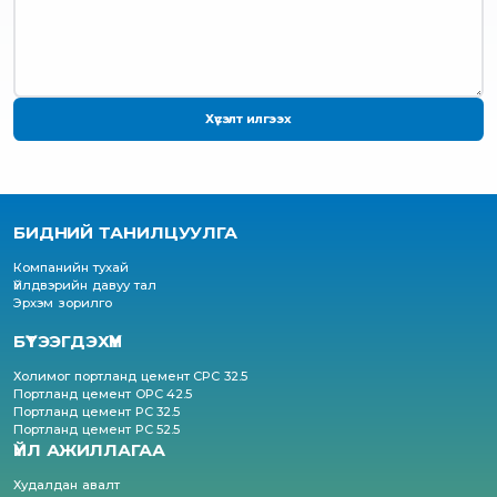
Хүсэлт илгээх
БИДНИЙ ТАНИЛЦУУЛГА
Компанийн тухай
Үйлдвэрийн давуу тал
Эрхэм зорилго
БҮТЭЭГДЭХҮҮН
Холимог портланд цемент CPC 32.5
Портланд цемент OPC 42.5
Портланд цемент PC 32.5
Портланд цемент PC 52.5
ҮЙЛ АЖИЛЛАГАА
Худалдан авалт