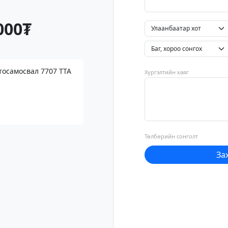
000₮
тосамосвал 7707 ТТА
Хүргэлтийн хаяг
Төлбөрийн сонголт
За