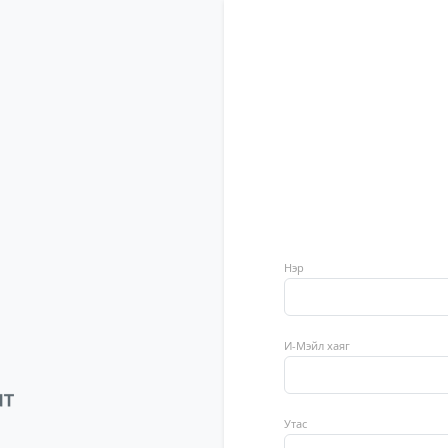
Нэр
И-Мэйл хаяг
Утас