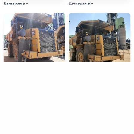
Дэлгэрэнгүй
Дэлгэрэнгүй
Автосамосвал 7717 ТТА
Автосамосвал 7707 ТТА
Дэлгэрэнгүй
Дэлгэрэнгүй