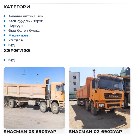
КАТЕГОРИ
Ачааны автомашин
Хөнгөн суудлын тэрэг
Чиргүүл
Өрөм болон бусад
Механизм
Үл хөдлөх
Бүгд
ХЭРЭГЛЭЭ
Бүгд
SHACMAN 03 6903УАР
SHACMAN 02 6902УАР