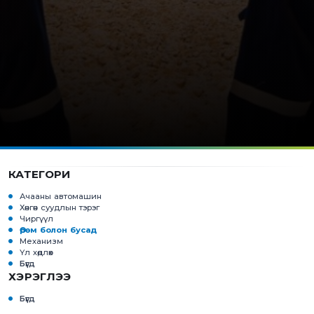
КАТЕГОРИ
Ачааны автомашин
Хөнгөн суудлын тэрэг
Чиргүүл
Өрөм болон бусад
Механизм
Үл хөдлөх
Бүгд
ХЭРЭГЛЭЭ
Бүгд