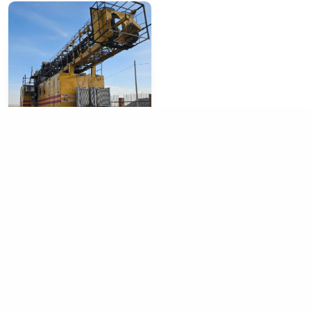
СБШ Өрмийн машин
Дэлгэрэнгүй
1
БИДНИЙ ТАНИЛЦУУЛГА
Компанийн тухай
Үйлдвэрийн давуу тал
Эрхэм зорилго