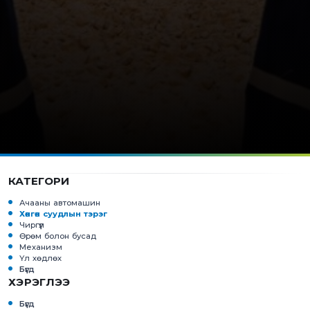
КАТЕГОРИ
Ачааны автомашин
Хөнгөн суудлын тэрэг
Чиргүүл
Өрөм болон бусад
Механизм
Үл хөдлөх
Бүгд
ХЭРЭГЛЭЭ
Бүгд