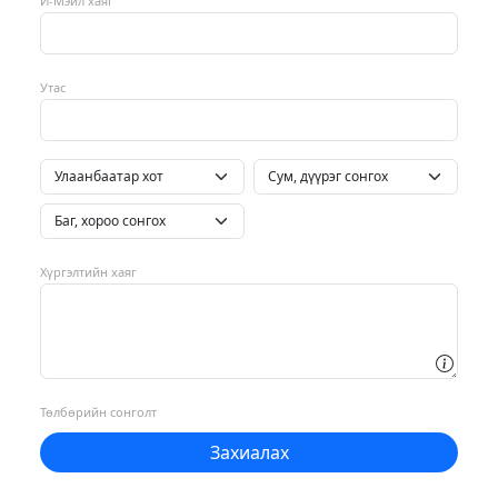
И-Мэйл хаяг
Утас
Хүргэлтийн хаяг
Төлбөрийн сонголт
Захиалах