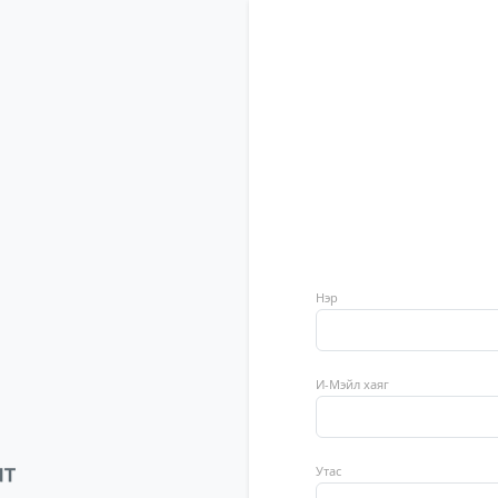
Нэр
И-Мэйл хаяг
Утас