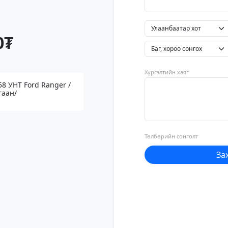
0₮
Хүргэлтийн хаяг
58 УНТ Ford Ranger /
гаан/
Төлбөрийн сонголт
За